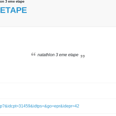
lon 3 eme etape
 ETAPE
natathlon 3 eme etape
lts.php?&idcpt=31459&idtps=&go=epr&idepr=42