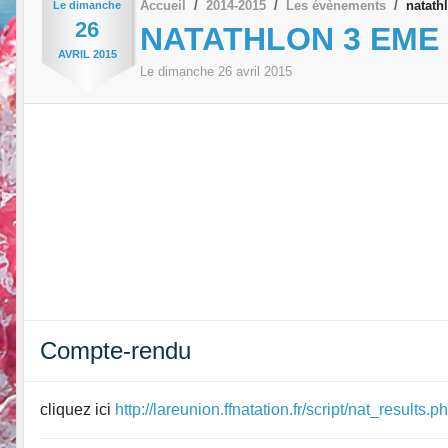
Accueil
2014-2015
Les évènements
natath
Le
dimanche
26
NATATHLON 3 EME
AVRIL
2015
Le
dimanche
26
avril
2015
Compte-rendu
cliquez ici
http://lareunion.ffnatation.fr/script/nat_resu