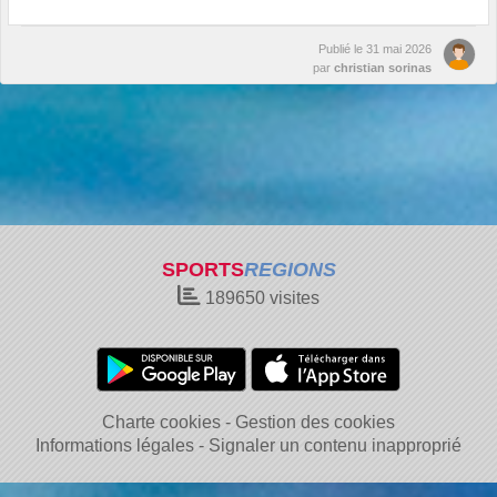
Publié le
31 mai 2026
par
christian sorinas
SPORTS
REGIONS
189650
visites
Charte cookies
Gestion des cookies
Informations légales
Signaler un contenu inapproprié