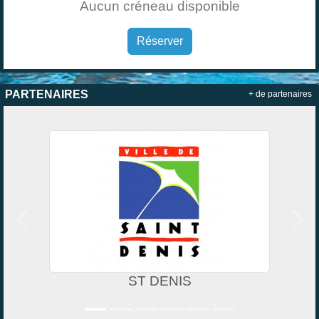
Aucun créneau disponible
Réserver
PARTENAIRES
+ de partenaires
Précedent
Suiv
ST DENIS