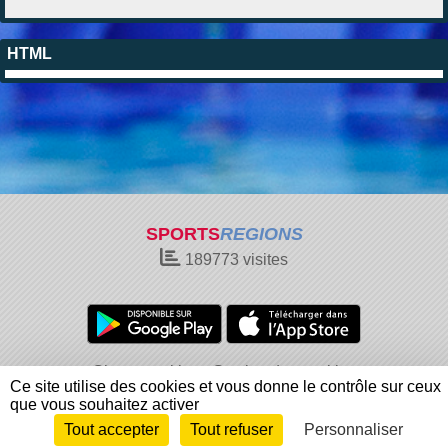
HTML
SPORTS
REGIONS
189773
visites
Charte cookies
Gestion des cookies
Ce site utilise des cookies et vous donne le contrôle sur ceux
Informations légales
Signaler un contenu inapproprié
que vous souhaitez activer
Tout accepter
Tout refuser
Personnaliser
Envie de participer ?
Connexion