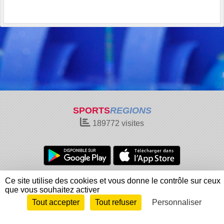
SPORTS
REGIONS
189772
visites
Charte cookies
Gestion des cookies
Ce site utilise des cookies et vous donne le contrôle sur ceux
que vous souhaitez activer
Informations légales
Signaler un contenu inapproprié
Tout accepter
Tout refuser
Personnaliser
Envie de participer ?
Connexion