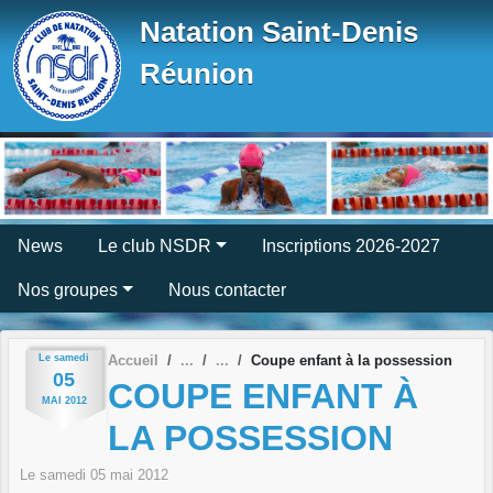
Panneau de gestion des cookies
Natation Saint-Denis
Réunion
News
Le club NSDR
Inscriptions 2026-2027
Nos groupes
Nous contacter
Le
samedi
Accueil
Coupe enfant à la possession
05
COUPE ENFANT À
MAI
2012
LA POSSESSION
Le
samedi
05
mai
2012