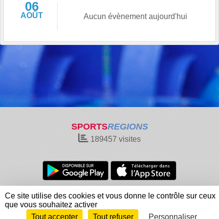
06
AOÛT
Aucun évènement aujourd'hui
SPORTS
REGIONS
189457
visites
Charte cookies
Gestion des cookies
Ce site utilise des cookies et vous donne le contrôle sur ceux
Informations légales
Signaler un contenu inapproprié
que vous souhaitez activer
Tout accepter
Tout refuser
Personnaliser
Envie de participer ?
Connexion