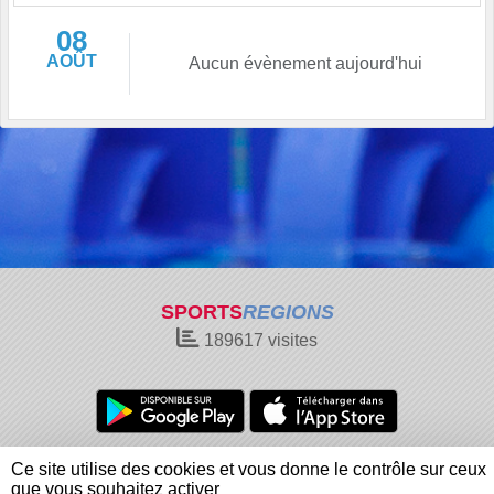
08
AOÛT
Aucun évènement aujourd'hui
SPORTS
REGIONS
189617
visites
Charte cookies
Gestion des cookies
Ce site utilise des cookies et vous donne le contrôle sur ceux
Informations légales
Signaler un contenu inapproprié
que vous souhaitez activer