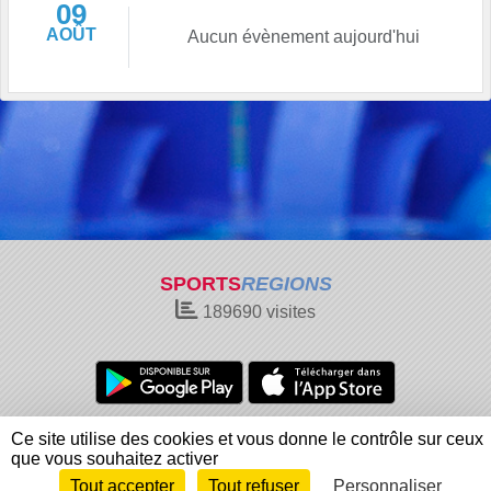
09
AOÛT
Aucun évènement aujourd'hui
SPORTS
REGIONS
189690
visites
Charte cookies
Gestion des cookies
Ce site utilise des cookies et vous donne le contrôle sur ceux
Informations légales
Signaler un contenu inapproprié
que vous souhaitez activer
Tout accepter
Tout refuser
Personnaliser
Envie de participer ?
Connexion