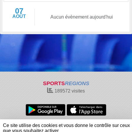
07
AOÛT
Aucun évènement aujourd'hui
SPORTS
REGIONS
189572
visites
Charte cookies
Gestion des cookies
Ce site utilise des cookies et vous donne le contrôle sur ceux
Informations légales
Signaler un contenu inapproprié
que vous souhaitez activer