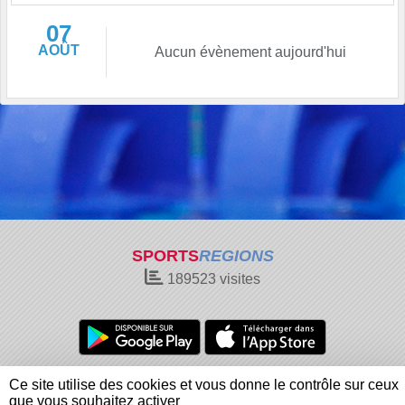
07
AOÛT
Aucun évènement aujourd'hui
SPORTS
REGIONS
189523
visites
Charte cookies
Gestion des cookies
Ce site utilise des cookies et vous donne le contrôle sur ceux
Informations légales
Signaler un contenu inapproprié
que vous souhaitez activer